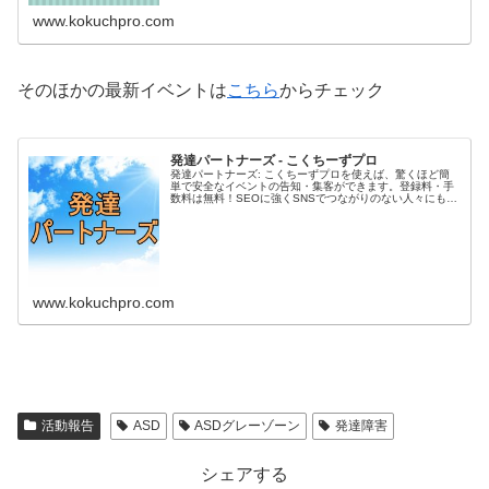
www.kokuchpro.com
そのほかの最新イベントは
こちら
からチェック
発達パートナーズ - こくちーずプロ
発達パートナーズ: こくちーずプロを使えば、驚くほど簡
単で安全なイベントの告知・集客ができます。登録料・手
数料は無料！SEOに強くSNSでつながりのない人々にもア
プローチ！イベント・セミナー・勉強会の管理や告知にか
かっていた時間などの手間を...
www.kokuchpro.com
活動報告
ASD
ASDグレーゾーン
発達障害
シェアする