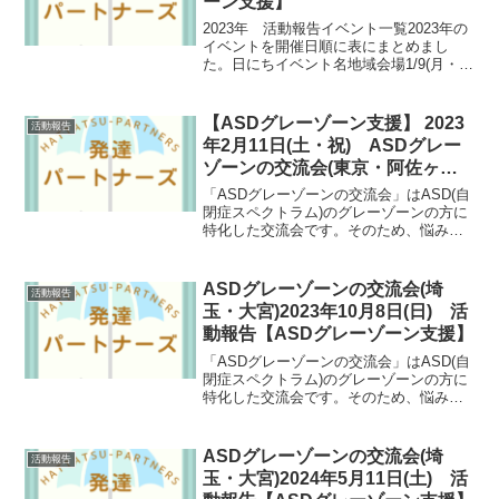
ーン支援】
2023年 活動報告イベント一覧2023年の
イベントを開催日順に表にまとめまし
た。日にちイベント名地域会場1/9(月・
祝)ASDグレーゾーンの交流会東京阿佐谷
地域区民センター1/29(日)家族のASDにつ
いて話す会東京高円寺北区民集会所2/...
【ASDグレーゾーン支援】 2023
活動報告
年2月11日(土・祝) ASDグレー
ゾーンの交流会(東京・阿佐ヶ
谷) 活動報告
「ASDグレーゾーンの交流会」はASD(自
閉症スペクトラム)のグレーゾーンの方に
特化した交流会です。そのため、悩み事
が共通していたり、自然と共感しあえた
りできます。ASDグレーゾーンの方にと
っては数少ない支援の場としても期待さ
ASDグレーゾーンの交流会(埼
活動報告
れる会となっています。
玉・大宮)2023年10月8日(日) 活
動報告【ASDグレーゾーン支援】
「ASDグレーゾーンの交流会」はASD(自
閉症スペクトラム)のグレーゾーンの方に
特化した交流会です。そのため、悩み事
が共通していたり、自然と共感しあえた
りできます。ASDグレーゾーンの方にと
っては数少ない支援の場としても期待さ
ASDグレーゾーンの交流会(埼
活動報告
れる会となっています。
玉・大宮)2024年5月11日(土) 活