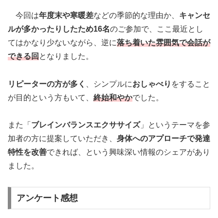
今回は
年度末や寒暖差
などの季節的な理由か、
キャンセ
ルが多かったりしたため16名
のご参加で、ここ最近とし
てはかなり少ないながら、逆に
落ち着いた雰囲気で会話が
できる回
となりました。
リピーターの方が多く
、シンプルに
おしゃべり
をすること
が目的という方もいて、
終始和やか
でした。
また「
ブレインバランスエクササイズ
」というテーマを参
加者の方に提案していただき、
身体へのアプローチで発達
特性を改善
できれば、という興味深い情報のシェアがあり
ました。
アンケート感想