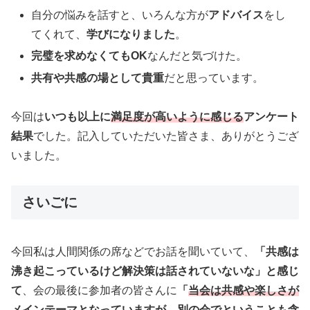
自分の悩みを話すと、いろんな方が
アドバイス
をし
てくれて、
学びになりました
。
完璧を求めなくてもOK
なんだと気づけた。
共有や共感の場として貴重
だと思っています。
今回は
いつも以上に
満足度が高いように感じる
アンケート
結果
でした。記入していただいた皆さま、ありがとうござ
いました。
さいごに
今回私は人間関係の席などでお話を聞いていて、
「共感は
沸き起こっているけど解決策は話されていないな」と感じ
て
、会の最後に参加者の皆さんに
「
当会は共感や楽しさが
メインテーマ
となっていますが、別の会でということも含