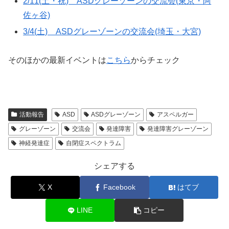
2/11(土・祝) ASDグレーゾーンの交流会(東京・阿
佐ヶ谷)
3/4(土) ASDグレーゾーンの交流会(埼玉・大宮)
そのほかの最新イベントは
こちら
からチェック
活動報告
ASD
ASDグレーゾーン
アスペルガー
グレーゾーン
交流会
発達障害
発達障害グレーゾーン
神経発達症
自閉症スペクトラム
シェアする
X
Facebook
はてブ
LINE
コピー