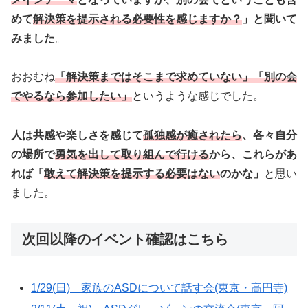
めて
解決策を提示される必要
性
を感じますか？
」と聞いて
みました
。
おおむね
「解決策まではそこまで求めていない」「別の会
でやるなら参加したい」
というような感じでした。
人は共感や楽しさを感じて
孤独感が癒されたら
、各々自分
の場所で
勇気を出して取り組んで行ける
から、これらがあ
れば「
敢えて解決策を提示する必要はない
のかな」
と思い
ました。
次回以降のイベント確認はこちら
1/29(日) 家族のASDについて話す会(東京・高円寺)