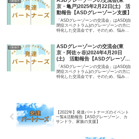
ASDグレーゾーンの交流会(東
活動報告
れる会となっています。
京・亀戸)2025年2月22日(土) 活
動報告【ASDグレーゾーン支援】
「ASDグレーゾーンの交流会」はASD(自
閉症スペクトラム)のグレーゾーンの方に
特化した交流会です。そのため、悩み事
が共通していたり、自然と共感しあえた
りできます。ASDグレーゾーンの方にと
っては数少ない支援の場としても期待さ
ASDグレーゾーンの交流会(東
活動報告
れる会となっています。
京・阿佐ヶ谷)2024年4月20日
(土) 活動報告【ASDグレーゾー
ン支援】
「ASDグレーゾーンの交流会」はASD(自
閉症スペクトラム)のグレーゾーンの方に
特化した交流会です。そのため、悩み事
が共通していたり、自然と共感しあえた
りできます。ASDグレーゾーンの方にと
っては数少ない支援の場としても期待さ
れる会となっています。
【2022年】発達パートナーズのイベント
一覧&活動報告【ASDグレーゾーン、カ
サンドラ、家族の支援】