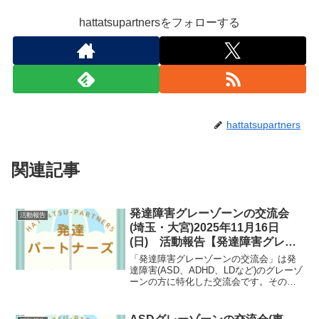
hattatsupartnersをフォローする
hattatsupartners
関連記事
発達障害グレーゾーンの交流会
活動報告
(埼玉・大宮)2025年11月16日
(日) 活動報告【発達障害グレー
ゾーン支援】
「発達障害グレーゾーンの交流会」は発
達障害(ASD、ADHD、LDなど)のグレーゾ
ーンの方に特化した交流会です。そのた
め、悩み事が共通していたり、自然と共
感しあえたりできます。発達障害グレー
ゾーンの方にとっては数少ない支援の場