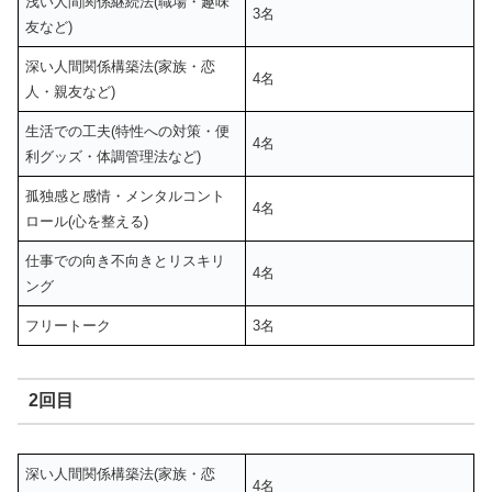
浅い人間関係継続法(職場・趣味
3名
友など)
深い人間関係構築法(家族・恋
4名
人・親友など)
生活での工夫(特性への対策・便
4名
利グッズ・体調管理法など)
孤独感と感情・メンタルコント
4名
ロール(心を整える)
仕事での向き不向きとリスキリ
4名
ング
フリートーク
3名
2回目
深い人間関係構築法(家族・恋
4名