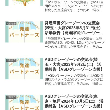
ASDグレーゾーンの交流会(東
活動報告
京・亀戸)2026年8月1日(土) 活
動報告【ASDグレーゾーン支援】
「ASDグレーゾーンの交流会」はASD(自
閉症スペクトラム)のグレーゾーンの方に
特化した交流会です。そのため、悩み事
が共通していたり、自然と共感しあえた
りできます。ASDグレーゾーンの方にと
っては数少ない支援の場としても期待さ
発達障害グレーゾーンの交流会
活動報告
れる会となっています。
(埼玉・大宮)2025年5月31日(土)
活動報告【発達障害グレーゾーン
支援】
「発達障害グレーゾーンの交流会」は発
達障害(ASD、ADHD、LDなど)のグレーゾ
ーンの方に特化した交流会です。そのた
め、悩み事が共通していたり、自然と共
感しあえたりできます。発達障害グレー
ゾーンの方にとっては数少ない支援の場
ASDグレーゾーンの交流会(埼
活動報告
としても期待される会となっています。
玉・大宮)2023年9月2日(土) 活
動報告【ASDグレーゾーン支援】
「ASDグレーゾーンの交流会」はASD(自
閉症スペクトラム)のグレーゾーンの方に
特化した交流会です。そのため、悩み事