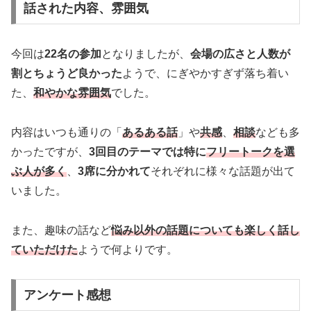
話された内容、雰囲気
今回は
22名の参加
となりましたが、
会場の広さと人数が
割とちょうど良かった
ようで、にぎやかすぎず落ち着い
た、
和やかな雰囲気
でした。
内容はいつも通りの「
あるある話
」や
共感
、
相談
なども多
かったですが、
3回目のテーマでは特に
フリートークを選
ぶ人が多く
、
3席に分かれて
それぞれに様々な話題が出て
いました。
また、趣味の話など
悩み以外の話題についても楽しく話し
ていただけた
ようで何よりです。
アンケート感想