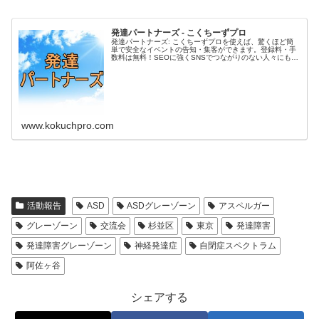
www.kokuchpro.com
そのほかの最新イベントは
こちら
からチェック
発達パートナーズ - こくちーずプロ
発達パートナーズ: こくちーずプロを使えば、驚くほど簡
単で安全なイベントの告知・集客ができます。登録料・手
数料は無料！SEOに強くSNSでつながりのない人々にもア
プローチ！イベント・セミナー・勉強会の管理や告知にか
かっていた時間などの手間を...
www.kokuchpro.com
活動報告
ASD
ASDグレーゾーン
アスペルガー
グレーゾーン
交流会
杉並区
東京
発達障害