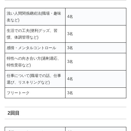
浅い人間関係継続法(職場・趣味
4名
友など)
生活での工夫(便利グッズ、習
3名
慣、体調管理など)
感情・メンタルコントロール
3名
特性への向き合い方(過剰適応、
3名
特性受容など)
仕事について(職場での話、仕事
4名
選び、リスキリングなど)
フリートーク
3名
2回目