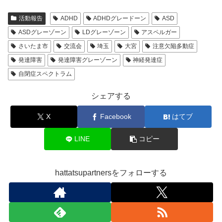
活動報告
ADHD
ADHDグレードーン
ASD
ASDグレーゾーン
LDグレーゾーン
アスペルガー
さいたま市
交流会
埼玉
大宮
注意欠陥多動症
発達障害
発達障害グレーゾーン
神経発達症
自閉症スペクトラム
シェアする
X
Facebook
はてブ
LINE
コピー
hattatsupartnersをフォローする