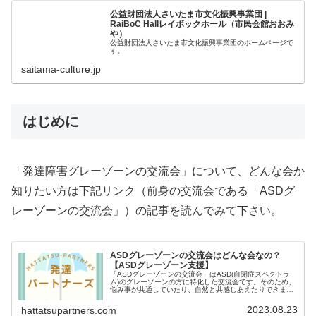
公益財団法人さいたま市文化振興事業団 |
RaiBoC Hallレイボックホール（市民会館おおみ
や）
公益財団法人さいたま市文化振興事業団のホームページで
す。
saitama-culture.jp
はじめに
「発達障害グレーゾーンの交流会」について、どんな会か
知りたい方は下記リンク（前身の交流会である「ASDグ
レーゾーンの交流会」）の記事を読んでみて下さい。
ASDグレーゾーンの交流会はどんな会なの？
【ASDグレーゾーン支援】
「ASDグレーゾーンの交流会」はASD(自閉症スペクトラ
ム)のグレーゾーンの方に特化した交流会です。そのため、
悩み事が共通していたり、自然と共感しあえたりできま
す。ASDグレーゾーンの方にとっては数少ない支援の場と
しても期待される会となっています。
2023.08.23
hattatsupartners.com