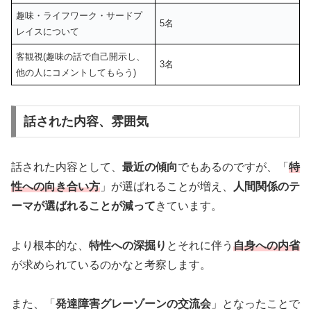
趣味・ライフワーク・サードプ
5名
レイスについて
客観視(趣味の話で自己開示し、
3名
他の人にコメントしてもらう)
話された内容、雰囲気
話された内容として、
最近の傾向
でもあるのですが、「
特
性への向き合い方
」が選ばれることが増え、
人間関係のテ
ーマが選ばれることが減って
きています。
より根本的な、
特性への深掘り
とそれに伴う
自身への内省
が求められているのかなと考察します。
また、「
発達障害グレーゾーンの交流会
」となったことで