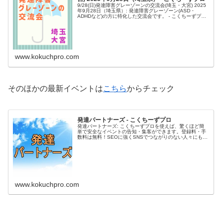
9/28(日)発達障害グレーゾーンの交流会(埼玉・大宮) 2025
年9月28日（埼玉県）: 発達障害グレーゾーン(ASD・
ADHDなど)の方に特化した交流会です。 - こくちーずプロ
を使えば、驚くほど簡単で安全なイベントの告知・集客が
できま...
www.kokuchpro.com
そのほかの最新イベントは
こちら
からチェック
発達パートナーズ - こくちーずプロ
発達パートナーズ: こくちーずプロを使えば、驚くほど簡
単で安全なイベントの告知・集客ができます。登録料・手
数料は無料！SEOに強くSNSでつながりのない人々にもア
プローチ！イベント・セミナー・勉強会の管理や告知にか
かっていた時間などの手間を...
www.kokuchpro.com