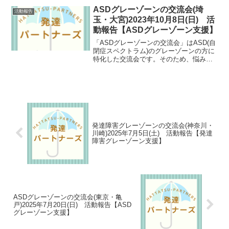
ゾーンの方にとっては数少ない支援の場
ASDグレーゾーンの交流会(埼
活動報告
としても期待される会となっています。
玉・大宮)2023年10月8日(日) 活
動報告【ASDグレーゾーン支援】
「ASDグレーゾーンの交流会」はASD(自
閉症スペクトラム)のグレーゾーンの方に
特化した交流会です。そのため、悩み事
が共通していたり、自然と共感しあえた
りできます。ASDグレーゾーンの方にと
っては数少ない支援の場としても期待さ
れる会となっています。
発達障害グレーゾーンの交流会(神奈川・
川崎)2025年7月5日(土) 活動報告【発達
障害グレーゾーン支援】
ASDグレーゾーンの交流会(東京・亀
戸)2025年7月20日(日) 活動報告【ASD
グレーゾーン支援】